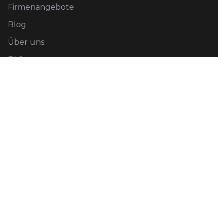
Firmenangebote
Blog
Über uns
FAQ
Rechtliches
Datenschutz
AGB
Kontakt
Social Media