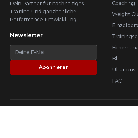
Coaching
Dein Partner für nachhaltiges
Training und ganzheitliche
Weight Cu
Performance-Entwicklung.
Einzelber
Newsletter
Trainings
Firmenan
Blog
Abonnieren
Über uns
FAQ
©
2