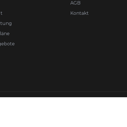
AGB
t
Kontakt
atung
pläne
gebote
Alle Preise exkl. MwSt.
026
Swiss Training System GmbH – Alle Rechte vorbehal