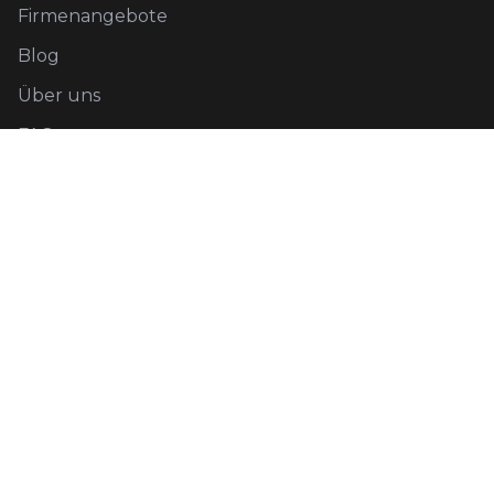
Firmenangebote
Blog
Über uns
FAQ
Rechtliches
Datenschutz
AGB
Kontakt
Social Media