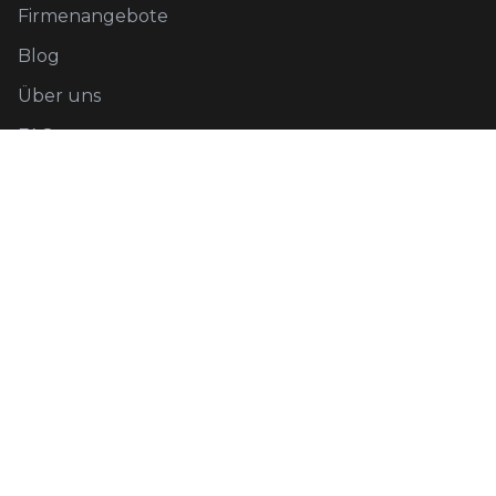
Firmenangebote
Blog
Über uns
FAQ
Rechtliches
Datenschutz
AGB
Kontakt
Social Media