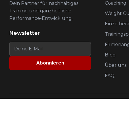
Coaching
Dein Partner für nachhaltiges
Training und ganzheitliche
Weight Cu
Performance-Entwicklung.
Einzelber
Newsletter
Trainings
Firmenan
Blog
Abonnieren
Über uns
FAQ
©
2