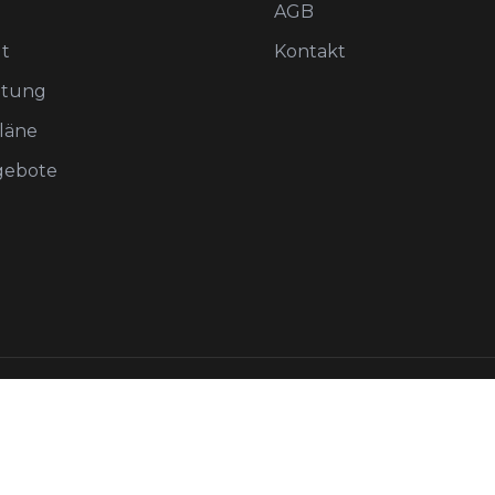
AGB
t
Kontakt
atung
pläne
gebote
Alle Preise exkl. MwSt.
026
Swiss Training System GmbH – Alle Rechte vorbehal